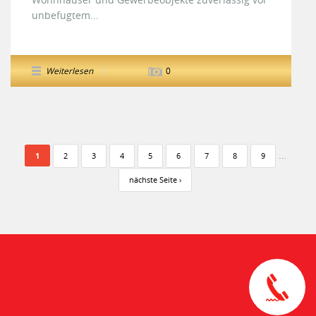
unbefugtem...
Weiterlesen
0
Seiten
…
1
2
3
4
5
6
7
8
9
nächste Seite ›