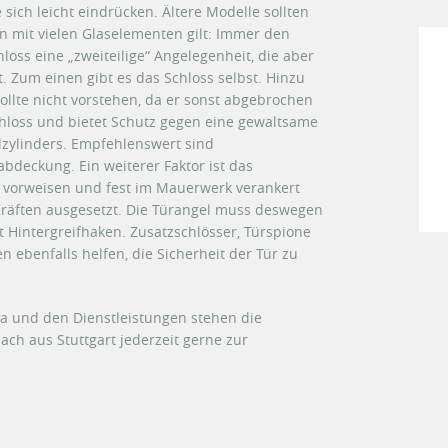
e sich leicht eindrücken. Ältere Modelle sollten
n mit vielen Glaselementen gilt: Immer den
hloss eine „zweiteilige“ Angelegenheit, die aber
t. Zum einen gibt es das Schloss selbst. Hinzu
ollte nicht vorstehen, da er sonst abgebrochen
hloss und bietet Schutz gegen eine gewaltsame
lzylinders. Empfehlenswert sind
abdeckung. Ein weiterer Faktor ist das
ke vorweisen und fest im Mauerwerk verankert
 Kräften ausgesetzt. Die Türangel muss deswegen
t Hintergreifhaken. Zusatzschlösser, Türspione
benfalls helfen, die Sicherheit der Tür zu
a und den Dienstleistungen stehen die
ch aus Stuttgart jederzeit gerne zur