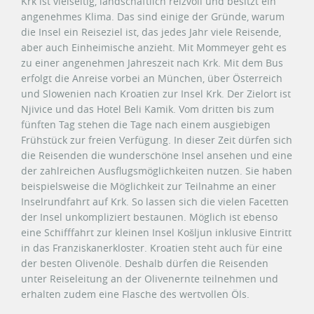
Krk ist vielseitig, landschaftlich reizvoll und besitzt ein
angenehmes Klima. Das sind einige der Gründe, warum
die Insel ein Reiseziel ist, das jedes Jahr viele Reisende,
aber auch Einheimische anzieht. Mit Mommeyer geht es
zu einer angenehmen Jahreszeit nach Krk. Mit dem Bus
erfolgt die Anreise vorbei an München, über Österreich
und Slowenien nach Kroatien zur Insel Krk. Der Zielort ist
Njivice und das Hotel Beli Kamik. Vom dritten bis zum
fünften Tag stehen die Tage nach einem ausgiebigen
Frühstück zur freien Verfügung. In dieser Zeit dürfen sich
die Reisenden die wunderschöne Insel ansehen und eine
der zahlreichen Ausflugsmöglichkeiten nutzen. Sie haben
beispielsweise die Möglichkeit zur Teilnahme an einer
Inselrundfahrt auf Krk. So lassen sich die vielen Facetten
der Insel unkompliziert bestaunen. Möglich ist ebenso
eine Schifffahrt zur kleinen Insel Košljun inklusive Eintritt
in das Franziskanerkloster. Kroatien steht auch für eine
der besten Olivenöle. Deshalb dürfen die Reisenden
unter Reiseleitung an der Olivenernte teilnehmen und
erhalten zudem eine Flasche des wertvollen Öls.