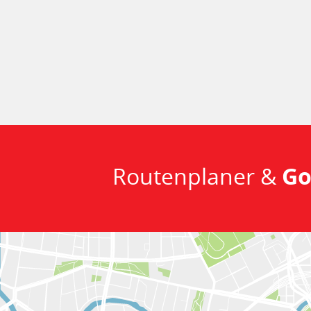
Routenplaner &
Go