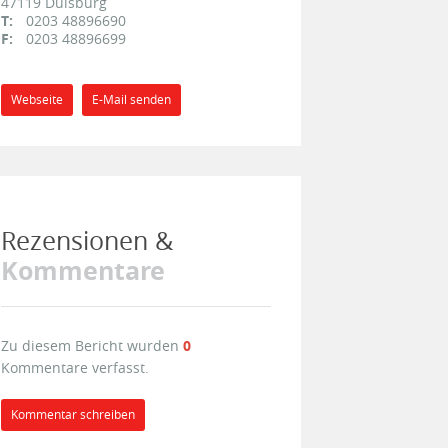
47119
Duisburg
T:
0203 48896690
F:
0203 48896699
Webseite
E-Mail senden
Rezensionen &
Kommentare
Zu diesem Bericht wurden
0
Kommentare verfasst.
Kommentar schreiben