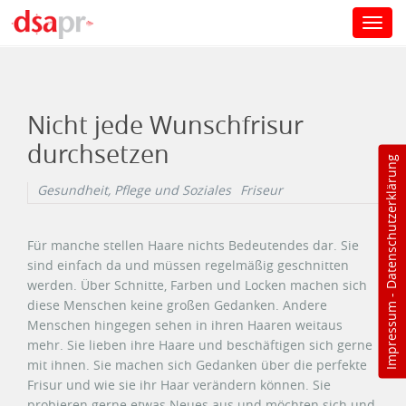
Toggl
navig
Direkt zum Inhalt
Nicht jede Wunschfrisur
durchsetzen
Datenschutzerklärung
Gesundheit, Pflege und Soziales
Friseur
Für manche stellen Haare nichts Bedeutendes dar. Sie
sind einfach da und müssen regelmäßig geschnitten
werden. Über Schnitte, Farben und Locken machen sich
-
diese Menschen keine großen Gedanken. Andere
Impressum
Menschen hingegen sehen in ihren Haaren weitaus
mehr. Sie lieben ihre Haare und beschäftigen sich gerne
mit ihnen. Sie machen sich Gedanken über die perfekte
Frisur und wie sie ihr Haar verändern können. Sie
probieren gerne etwas Neues aus und möchten sich und