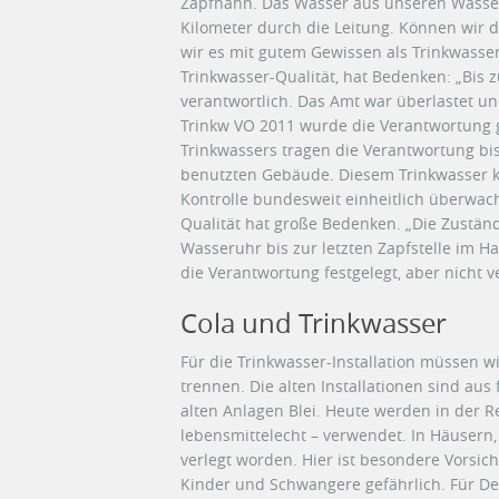
Zapfhahn. Das Wasser aus unseren Wasserh
Kilometer durch die Leitung. Können wir 
wir es mit gutem Gewissen als Trinkwasser
Trinkwasser-Qualität, hat Bedenken: „Bis 
verantwortlich. Das Amt war überlastet un
Trinkw VO 2011 wurde die Verantwortung ge
Trinkwassers tragen die Verantwortung bi
benutzten Gebäude. Diesem Trinkwasser 
Kontrolle bundesweit einheitlich überwacht
Qualität hat große Bedenken. „Die Zuständi
Wasseruhr bis zur letzten Zapfstelle im Hau
die Verantwortung festgelegt, aber nicht ve
Cola und Trinkwasser
Für die Trinkwasser-Installation müssen 
trennen. Die alten Installationen sind aus
alten Anlagen Blei. Heute werden in der R
lebensmittelecht – verwendet. In Häusern,
verlegt worden. Hier ist besondere Vorsich
Kinder und Schwangere gefährlich. Für De