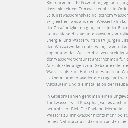
Bleirohren mit 10 Prozent angegeben. Jürge
dass mit seinem Trinkwasser alles in Ordnun
Leitungswasseranalyse bei seinem Wasser
vergleichen, was aus dem Wasserhahn komm
der Zuständigkeiten gibt, muss jeder Einze
Deutschland das am intensivsten kontroll
Energie- und Wasserwirtschaft. Jürgen El
den Wasserwerken nützt wenig, wenn das 
abgibt und das Wasser dort verunreinigt w
der Wasserversorgungsunternehmen für di
Anschlussleitungen zum Gebäude oder de
Wassers bis zum Hahn sind Haus- und Woh
Es kommt immer wieder die Frage auf wer 
“Altbauten“ und die Installation der Neubau
In Großbritannien geht man einen ungew
Trinkwasser wird Phosphat, wie es auch in
neutralisiert Blei. Die England-Methode is
Wassers zu Trinkwasser nichts mehr beige
reines Naturprodukt, das nur von den meta