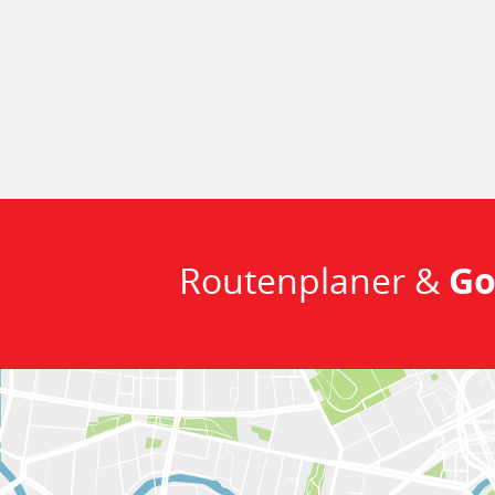
Routenplaner &
Go