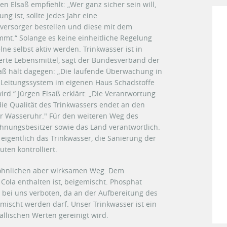
n Elsaß empfiehlt: „Wer ganz sicher sein will,
g ist, sollte jedes Jahr eine
versorger bestellen und diese mit dem
t.“ Solange es keine einheitliche Regelung
lne selbst aktiv werden. Trinkwasser ist in
ierte Lebensmittel, sagt der Bundesverband der
saß hält dagegen: „Die laufende Überwachung in
Leitungssystem im eigenen Haus Schadstoffe
ird.“ Jürgen Elsaß erklärt: „Die Verantwortung
e Qualität des Trinkwassers endet an den
r Wasseruhr." Für den weiteren Weg des
nungsbesitzer sowie das Land verantwortlich.
eigentlich das Trinkwasser, die Sanierung der
ten kontrolliert.
öhnlichen aber wirksamen Weg: Dem
 Cola enthalten ist, beigemischt. Phosphat
t bei uns verboten, da an der Aufbereitung des
mischt werden darf. Unser Trinkwasser ist ein
llischen Werten gereinigt wird.