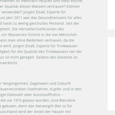
ähnen ist mehrfach recycelt und fließt etliche
der Qualität dieses Wassers vertrauen? Können
 verwenden? Jürgen Elsaß, Experte für
zum Jahr 2011 war das Gesundheitsamt für alles
d hatte zu wenig geschultes Personal. Seit der
teilt. Die Hersteller/Lieferanten des
s zur Wasseruhr-Eintritt in die von Menschen
kann man ohne Bedenken vertrauen, da die
 wird. Jürgen Elsaß, Experte für Trinkwasser-
gkeit für die Qualität des Trinkwassers von der
s ist nicht geregelt. Seitens des Gesetzes ist
rwirklicht.
wir Vergangenheit, Gegenwart und Zukunft
 feuerverzinkten Stahlrohren, Kupfer und in den
egel Edelstahl oder Kunststoffrohre –
 die vor 1973 gebaut wurden, sind Bleirohre
t geboten, denn das Nervengift Blei ist für
utschland wird der Anteil der Häuser mit