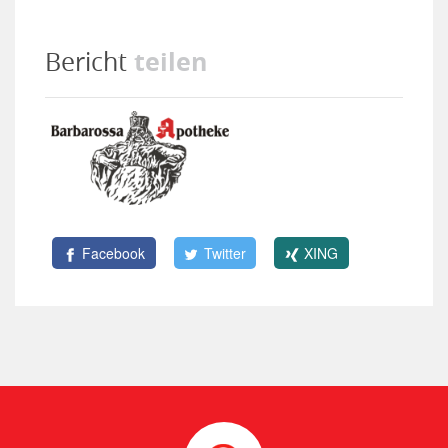
teilen
Bericht
Facebook
Twitter
XING