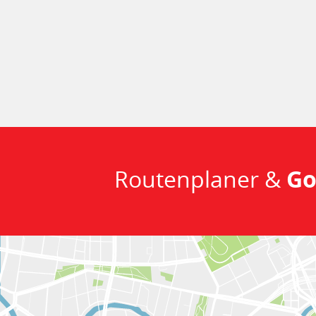
Routenplaner &
Go