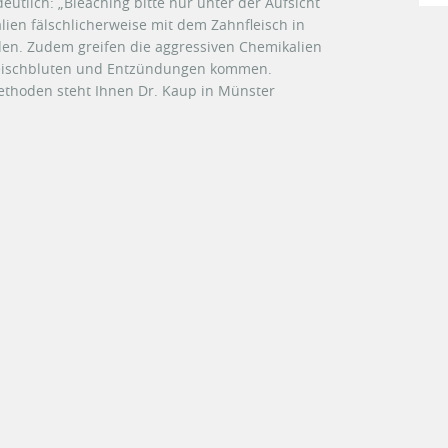
eutlich: „Bleaching bitte nur unter der Aufsicht
lien fälschlicherweise mit dem Zahnfleisch in
lden. Zudem greifen die aggressiven Chemikalien
fleischbluten und Entzündungen kommen.
ethoden steht Ihnen Dr. Kaup in Münster