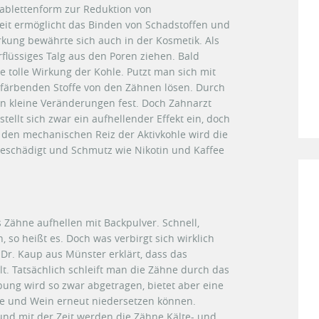
Tablettenform zur Reduktion von
it ermöglicht das Binden von Schadstoffen und
kung bewährte sich auch in der Kosmetik. Als
rflüssiges Talg aus den Poren ziehen. Bald
 tolle Wirkung der Kohle. Putzt man sich mit
verfärbenden Stoffe von den Zähnen lösen. Durch
n kleine Veränderungen fest. Doch Zahnarzt
tellt sich zwar ein aufhellender Effekt ein, doch
 den mechanischen Reiz der Aktivkohle wird die
eschädigt und Schmutz wie Nikotin und Kaffee
as Zähne aufhellen mit Backpulver. Schnell,
n, so heißt es. Doch was verbirgt sich wirklich
Dr. Kaup aus Münster erklärt, dass das
lt. Tatsächlich schleift man die Zähne durch das
bung wird so zwar abgetragen, bietet aber eine
fee und Wein erneut niedersetzen können.
d mit der Zeit werden die Zähne Kälte- und