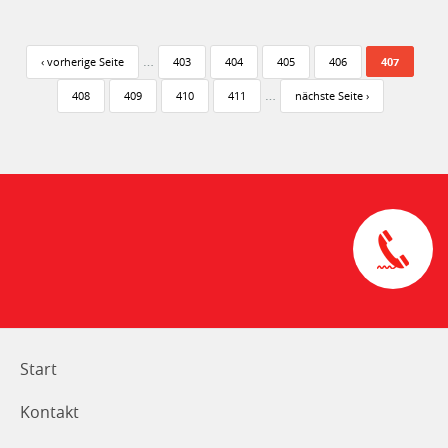
Seiten
…
‹ vorherige Seite
403
404
405
406
407
…
408
409
410
411
nächste Seite ›
Start
Kontakt