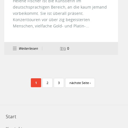
Helene Fischer ist die Künstlerin im
deutschsprachigen Bereich, an die kaum jemand
vorbeikommt. Sie ist überall präsent.
Konzerttouren vor über zig begeisterten
Menschen, vielfache Gold- und Platin-...
Weiterlesen
0
Seiten
1
2
3
nächste Seite ›
Start